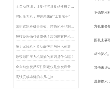
全自动球团：让制作球形食品变得更加便捷
不锈钢框标准
球团压力机：塑造未来的“工业魔手”
方孔主要规格有：8
密封式制样机是高效、精确的样品制备工具
破碎硬质物料效率低？高强度破碎机帮你提升30%产能
圆孔主要规格有：
压力试验机的多功能应用与技术创新
标准筛机。拍
导致球团压力机漏油的原因是什么呢？
全自动焦炭反应性测定仪是焦炭质量评估的设备
其他未涉及规
高强度破碎机的非凡之旅
温馨提示：设