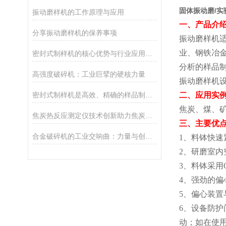
固体振动磨/实
振动磨样机的工作原理与应用
一、产品介
分享振动磨样机的保养事项
振动磨样机
业、钢铁冶
密封式制样机的核心优势与行业应用全解析
分析的样品
高强度破碎机：工业巨擘的硬核力量
振动磨样机
密封式制样机是高效、精确的样品制备工具
二、应用实
焦炭、煤、
焦炭热反应测定仪技术创新助力焦炭品质把控
三、主要优
合金破碎机的工业交响曲：力量与创新的融合
1
、料钵快速
2
、研磨室内
3
、料钵采用
4
、强劲的偏
5
、偏心装置
6
、设备防护
动；如在使