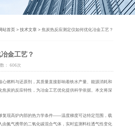
网站首页
>
技术文章
> 焦炭热反应测定仪如何优化冶金工艺？
化冶金工艺？
数： 606次
心燃料与还原剂，其质量直接影响着铁水产量、能源消耗和
化焦炭的反应特性，为冶金工艺优化提供科学依据。本文将深
够复现高炉内部的热力学条件——温度梯度可达特定范围，载
入由氮气携带的二氧化碳混合气体，实时监测料柱透气性变化