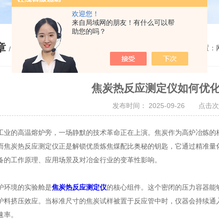
欢迎您！
来自局域网的朋友！有什么可以帮
助您的吗？
章
您的位置：
/ ARTICLE
焦炭热反应测定仪如何优
发布时间： 2025-09-26 点击次
的高温熔炉旁，一场静默的技术革命正在上演。焦炭作为高炉冶炼的核
而焦炭热反应测定仪正是解锁优质炼焦煤配比奥秘的钥匙，它通过精准量
备的工作原理、应用场景及对冶金行业的变革性影响。
环境的实验舱是
焦炭热反应测定仪
的核心组件。这个密闭的压力容器能
炉料挤压效应。当标准尺寸的焦炭试样被置于反应管中时，仪器会持续通
速率。