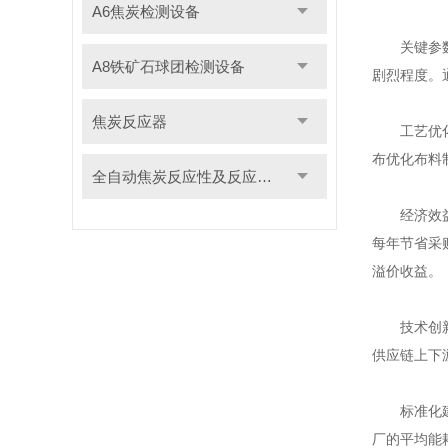
A6焦炭检测设备
关键参数的
A8铁矿石球团检测设备
剧烈程度。
焦炭反应器
工艺优化从
布优化布料
全自动焦炭反应性及反应后强度测定仪
经济效益的
每年节省采
溢价收益。
技术创新持
供应链上下
标准化建设
厂的平均能