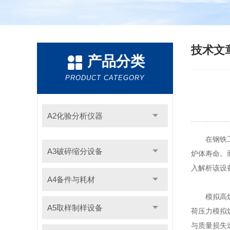
技术文
产品分类
PRODUCT CATEGORY
A2化验分析仪器
在钢铁工业
A3破碎缩分设备
炉体寿命。
入解析该设
A4备件与耗材
模拟高炉
A5取样制样设备
荷压力模拟
与质量损失